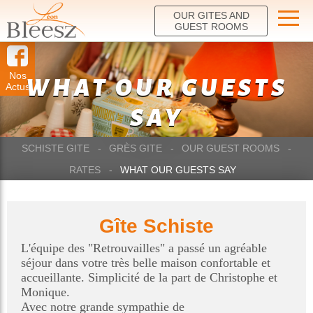
OUR GITES AND
GUEST ROOMS
Nos
WHAT OUR GUESTS
Actus
SAY
SCHISTE GITE
GRÈS GITE
OUR GUEST ROOMS
RATES
WHAT OUR GUESTS SAY
Gîte Schiste
L'équipe des "Retrouvailles" a passé un agréable
séjour dans votre très belle maison confortable et
accueillante. Simplicité de la part de Christophe et
Monique.
Avec notre grande sympathie de