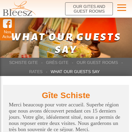
OUR GITES AND
GUEST ROOMS
Nos
WHAT OUR GUESTS
Actus
SAY
SCHISTE GITE
GRÈS GITE
OUR GUEST ROOMS
RATES
WHAT OUR GUESTS SAY
Gîte Schiste
Merci beaucoup pour votre accueil. Superbe région
que nous avons découvert pendant ces 15 derniers
jours. Votre gîte, idéalement situé, nous a permis de
nous reposer entre deux visites. Nous garderons un
très bon souvenir de ce séjour. Merci.