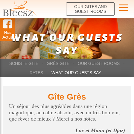
OUR GITES AND
GUEST ROOMS
Nos
WHAT OUR GUESTS
Actus
SAY
SCHISTE GITE
GRÈS GITE
OUR GUEST ROOMS
RATES
WHAT OUR GUESTS SAY
Gîte Grès
Un séjour des plus agréables dans une région
magnifique, au calme absolu, avec un très bon vin,
que rêver de mieux ? Merci à nos hôtes.
Luc et Manu (et Djoz)