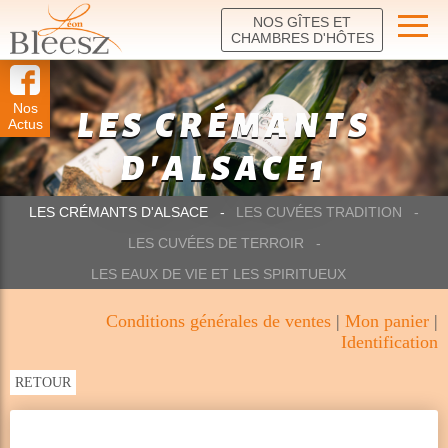
NOS GÎTES ET
CHAMBRES D'HÔTES
Nos
LES CRÉMANTS
Actus
D'ALSACE1
LES CRÉMANTS D'ALSACE
LES CUVÉES TRADITION
LES CUVÉES DE TERROIR
LES EAUX DE VIE ET LES SPIRITUEUX
Conditions générales de ventes
|
Mon panier
|
Identification
RETOUR