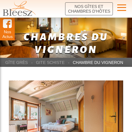
NOS GÎTES ET
CHAMBRES D'HÔTES
Nos
CHAMBRES DU
Actus
VIGNERON
GÎTE GRÈS
GITE SCHISTE
CHAMBRE DU VIGNERON