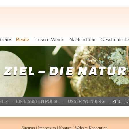
seite
Besitz
Unsere Weine
Nachrichten
Geschenkide
ZIEL – DIE NATUR
SITZ
EIN BISSCHEN POESIE
UNSER WEINBERG
ZIEL – 
Sitemap
|
Impressum
|
Kontact
|
Website Konception