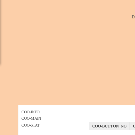
D
COO-INFO
COO-MAIN
COO-STAT
COO-BUTTON_NO