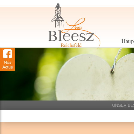
Haupt
Nos
Actus
UNSER BE